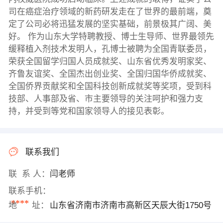
司在癌症治疗领域的新药研发走在了世界的最前端，奠
定了公司必将迅猛发展的坚实基础，前景极其广阔、美
好。 作为山东大学特聘教授、博士生导师、世界最领先
缓释植入剂技术发明人，孔博士被聘为全国青联委员，
荣获全国留学归国人员成就奖、山东省优秀发明家奖、
齐鲁友谊奖、全国杰出创业奖、全国归国华侨成就奖、
全国侨界贡献奖和全国科技创新成就奖等奖项，受到科
技部、人事部及省、市主要领导的关注呵护和强力支
持，并受到等党和国家领导人的接见表彰。
联系我们
联 系 人：
闫老师
联系手机：
****
地 址：
山东省济南市济南市高新区天辰大街1750号