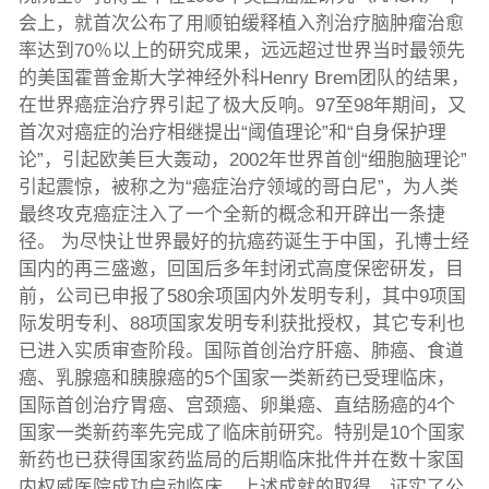
会上，就首次公布了用顺铂缓释植入剂治疗脑肿瘤治愈
率达到70％以上的研究成果，远远超过世界当时最领先
的美国霍普金斯大学神经外科Henry Brem团队的结果，
在世界癌症治疗界引起了极大反响。97至98年期间，又
首次对癌症的治疗相继提出“阈值理论”和“自身保护理
论”，引起欧美巨大轰动，2002年世界首创“细胞脑理论”
引起震惊，被称之为“癌症治疗领域的哥白尼”，为人类
最终攻克癌症注入了一个全新的概念和开辟出一条捷
径。 为尽快让世界最好的抗癌药诞生于中国，孔博士经
国内的再三盛邀，回国后多年封闭式高度保密研发，目
前，公司已申报了580余项国内外发明专利，其中9项国
际发明专利、88项国家发明专利获批授权，其它专利也
已进入实质审查阶段。国际首创治疗肝癌、肺癌、食道
癌、乳腺癌和胰腺癌的5个国家一类新药已受理临床，
国际首创治疗胃癌、宫颈癌、卵巢癌、直结肠癌的4个
国家一类新药率先完成了临床前研究。特别是10个国家
新药也已获得国家药监局的后期临床批件并在数十家国
内权威医院成功启动临床。上述成就的取得，证实了公