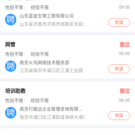
08-06
出纳
保险
性别不限
经验不限
山东蓝金生物工程有限公司
编辑
法律
申请
山东省济南市济南市高新区天辰大街1750号
保洁
贸易采购
网管
面议
跟单
理财顾问
08-06
性别不限
经验不限
南京火鸟网络技术服务部
其他职位
申请
江苏省南京市浦口区江浦工业园 天浦路2号
培训助教
面议
08-06
性别不限
经验不限
南京行致远企业管理咨询有限公司
申请
南京市浦口区江浦街道海峡大道88号