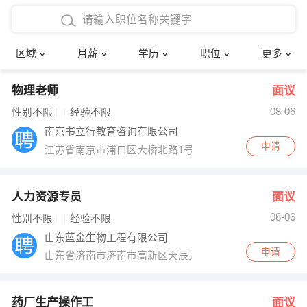
4000-5000元
本科
行政后勤
建筑装潢
确定
区域
月薪
学历
职位
更多
5000-8000元
硕士
销售岗位
教师
物理老师
面议
8000-12000元
博士
文员
护士
08-06
性别不限
经验不限
12000-20000元
财务会计
传单派发
南京书立行教育咨询有限公司
申请
江苏省南京市浦口区大桥北路1号华侨广场2404室
其他
超市零售
促销导购
网络IT
保健按摩
人力资源专员
面议
08-06
性别不限
经验不限
快递员
前台接待
山东蓝金生物工程有限公司
申请
山东省济南市济南市高新区天辰大街1750号
收银员
技术员/工程师
水电/机修
部门经理
药厂生产操作工
面议